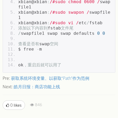
xbian@xbian
:
/#sudo chmod 0600 /
swap
file1
xbian@xbian
:
/#sudo swapon /
swapfile
1
xbian@xbian
:
/#sudo vi /
etc
/
fstab
添加以下内容到
fstab
文件尾
/
swapfile1 swap swap defaults 
0
0
查看是否有
swap
空间
$ free 
-
m
ok
，重启后就可以用了
Pre:
获取系统环境变量、以获取“Path”作为范例
Next:
皓月日报：商店功能上线
846
0
likes