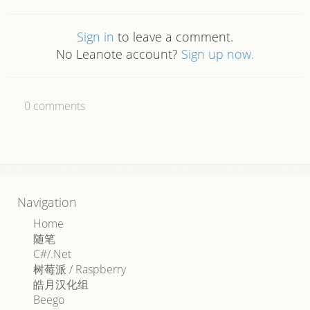
Sign in
to leave a comment.
No Leanote account?
Sign up now.
0
comments
Navigation
Home
随笔
C#/.Net
树莓派 / Raspberry
皓月汉化组
Beego