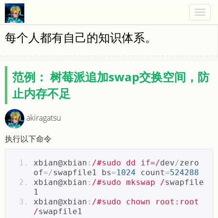
Togg
navig
每个人都有自己的知识体系。
范例： 树莓派追加swap交换空间，防
止内存不足
akiragatsu
执行以下命令
xbian@xbian
:
/#sudo dd if=/
dev
/
zero 
of
=/
swapfile1 bs
=
1024
 count
=
524288
xbian@xbian
:
/#sudo mkswap /
swapfile
1
xbian@xbian
:
/#sudo chown root:root 
/
swapfile1