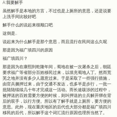
A:我要解手
虽然解手是本地的方言，不过也是上厕所的意思，还是说要
上洗手间比较好吧
解手什么的说起来很顺口吧
这倒是..
说起来为什么解手是那个意思，而且流行在民间这么久呢
那是因为福广填四川的原因
福广填四川？
那是因为在康熙到乾隆年间，蜀地在被一次屠杀之后，朝廷
要求福广等省部分百姓移民过来，以填充蜀地人丁。然而荒
芜之地并没有多少人愿意过来。于是采取了一些强行措施，
由官兵捆押过来，由于交通不发达，也多半是步行，一批一
批陆陆续续几十年才完成这一活动。而长途跋涉的过程中，
被押送的百姓需要方便的时候，则叫押送的士兵解开绑在背
后的双手，以行方便。所以有了解手就是上厕所，要方便的
意思。此外，现在重庆地区的后代也大部分都是福广填四川
移民的后代，所以解手这个词汇流行原因也理所当然了。