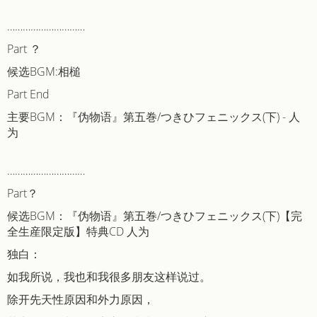
…………………………
Part ？
候选BGM:相槌
Part End
主要BGM：『伪物语』第五巻/つきひフェニックス(下) - 人
为
…………………………
Part？
候选BGM：『伪物语』第五巻/つきひフェニックス(下)【完
全生産限定版】特典CD 人为
独白：
如我所说，我也和我很多朋友这样说过。
除开先天性原因和外力原因，