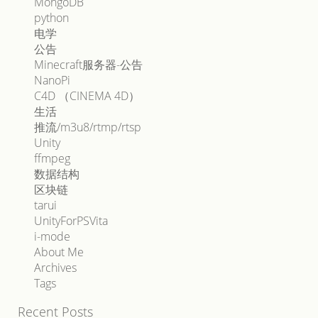
MongoDB
python
电学
公告
Minecraft服务器-公告
NanoPi
C4D （CINEMA 4D）
生活
推流/m3u8/rtmp/rtsp
Unity
ffmpeg
数据结构
区块链
tarui
UnityForPSVita
i-mode
About Me
Archives
Tags
Recent Posts