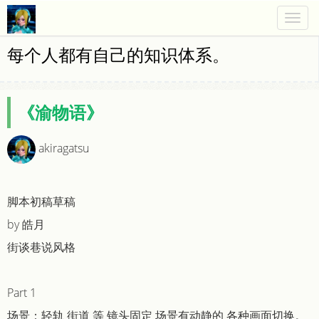
Togg
navig
每个人都有自己的知识体系。
《渝物语》
akiragatsu
脚本初稿草稿
by 皓月
街谈巷说风格
Part 1
场景：轻轨 街道 等 镜头固定 场景有动静的 各种画面切换。