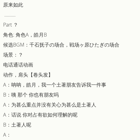
原来如此
.........
Part ？
角色: 角色A，皓月B
候选BGM：千石抚子の场合，戦场ヶ原ひたぎの场合
场景：？
电话通话动画
动作，肩头【卷头发】
A：呐呐，皓月，我一个土著朋友告诉我一件事
B：咦 那个 你也有朋友吗
A：为甚么重点并没有关心为甚么是土著人
A：话说 你对占有欲如何理解的呢
B：土著人呢
A：