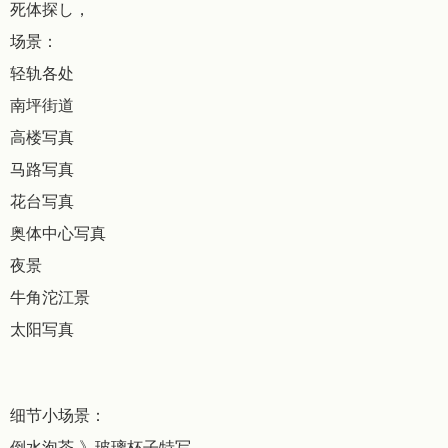
死体探し，
场景：
轻轨各处
南坪街道
高楼写真
马路写真
花台写真
奥体中心写真
夜景
牛角沱江景
太阳写真
细节小场景：
倒水泡茶-》玻璃杯子特写