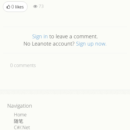
73
0
likes
Sign in
to leave a comment.
No Leanote account?
Sign up now.
0
comments
Navigation
Home
随笔
C#/.Net