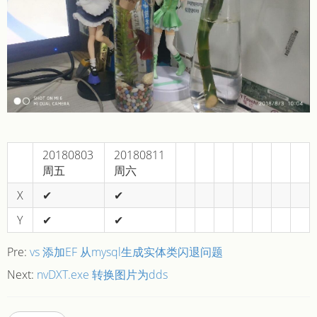
20180803
20180811
周五
周六
X
✔
✔
Y
✔
✔
Pre:
vs 添加EF 从mysql生成实体类闪退问题
Next:
nvDXT.exe 转换图片为dds