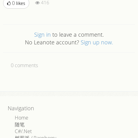
416
0
likes
Sign in
to leave a comment.
No Leanote account?
Sign up now.
0
comments
Navigation
Home
随笔
C#/.Net