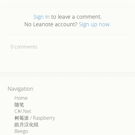
Sign in
to leave a comment.
No Leanote account?
Sign up now.
0
comments
Navigation
Home
随笔
C#/.Net
树莓派 / Raspberry
皓月汉化组
Beego