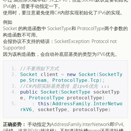
IPv6的，需要手动指定一下。
使用时，要注意避免使用C#内部实现初始化了IPv6的实现。
例如
Socket 的构造函数中 SocketType和 ProtocolType两个参数的
构造函数不可用。
会报协议不支持的错误：SocketException: Protocol not
Supported
因为该构造函数，会自动补底层基类的类型为IPV6优先。
//不要用如下方式
Socket
 client 
=
new
Socket
(
SocketTy
pe
.
Stream
,
ProtocolType
.
Tcp
);
//C#内部实际基类透传 是ipv6优先 ↓↓↓
public
Socket
(
SocketType
 socketTyp
e
,
ProtocolType
 protocolType
)
:
this
(
AddressFamily
.
InterNetwo
rkV6
,
 socketType
,
 protocolType
)
正确姿势：
手动指定为AddressFamily.InterNetwork即IPv4,
(没错，这吊PSVita就这样）,不知道该吐槽mono还是该吐槽