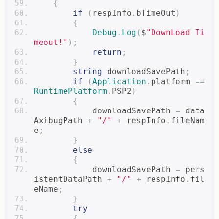
{
if
(
respInfo
.
bTimeOut
)
{
Debug
.
Log
(
$
"DownLoad Ti
meout!"
);
return
;
}
string
 downloadSavePath
;
if
(
Application
.
platform 
==
RuntimePlatform
.
PSP2
)
{
            downloadSavePath 
=
 data
AxibugPath 
+
"/"
+
 respInfo
.
fileNam
e
;
}
else
{
            downloadSavePath 
=
 pers
istentDataPath 
+
"/"
+
 respInfo
.
fil
eName
;
}
try
{