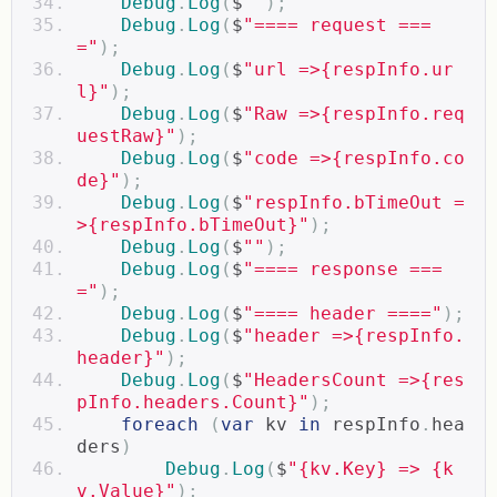
Debug
.
Log
(
$
""
);
Debug
.
Log
(
$
"==== request ===
="
);
Debug
.
Log
(
$
"url =>{respInfo.ur
l}"
);
Debug
.
Log
(
$
"Raw =>{respInfo.req
uestRaw}"
);
Debug
.
Log
(
$
"code =>{respInfo.co
de}"
);
Debug
.
Log
(
$
"respInfo.bTimeOut =
>{respInfo.bTimeOut}"
);
Debug
.
Log
(
$
""
);
Debug
.
Log
(
$
"==== response ===
="
);
Debug
.
Log
(
$
"==== header ===="
);
Debug
.
Log
(
$
"header =>{respInfo.
header}"
);
Debug
.
Log
(
$
"HeadersCount =>{res
pInfo.headers.Count}"
);
foreach
(
var
 kv 
in
 respInfo
.
hea
ders
)
Debug
.
Log
(
$
"{kv.Key} => {k
v.Value}"
);