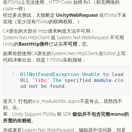
在PSVita上无法使用，HTTP Code 始终为0.（和无网络的
code一样）
经过多次测试，大致断定
UnityWebRequest
在PSVita下未
实现（至少没有PSVita的联网权限。）
C#原生的大部分 Http请求构造方法不可用：
System.Net.HttpClient 或 System.Net.WebRequest 不可用
Unity的
BestHttp插件
已证实
不可用
，悲。
如果你想使用C#原生的System.Net.HttpClient,在Editor上写
代码冲拳出击，但是！PSVita实机报错：
DllNotFoundException
:
Unable
 to load 
DLL 
'libc'
:
The
 specified 
module
 clo
ud 
not
 be found
.
逆天！ 打包的sce_module/libc.suprx不是有么，居然找不
到。乐。
草，Unity Support PSVita 和 SDK
貌似并不包含完整mono的
所需的依赖链
。
亦或者是System.Net.WebRequest，编辑器中没问题，但是