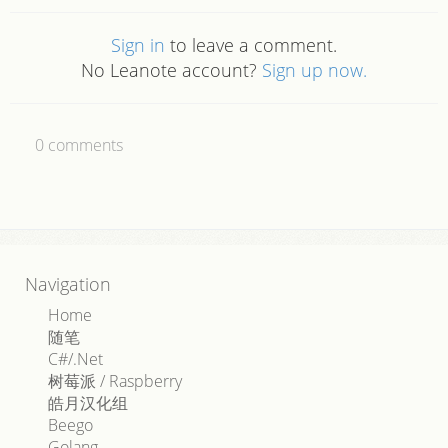
Sign in
to leave a comment.
No Leanote account?
Sign up now.
0
comments
Navigation
Home
随笔
C#/.Net
树莓派 / Raspberry
皓月汉化组
Beego
Golang