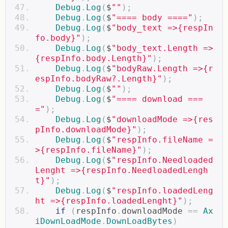
Debug
.
Log
(
$
""
);
Debug
.
Log
(
$
"==== body ===="
);
Debug
.
Log
(
$
"body_text =>{respIn
fo.body}"
);
Debug
.
Log
(
$
"body_text.Length =>
{respInfo.body.Length}"
);
Debug
.
Log
(
$
"bodyRaw.Length =>{r
espInfo.bodyRaw?.Length}"
);
Debug
.
Log
(
$
""
);
Debug
.
Log
(
$
"==== download ===
="
);
Debug
.
Log
(
$
"downloadMode =>{res
pInfo.downloadMode}"
);
Debug
.
Log
(
$
"respInfo.fileName =
>{respInfo.fileName}"
);
Debug
.
Log
(
$
"respInfo.Needloaded
Lenght =>{respInfo.NeedloadedLengh
t}"
);
Debug
.
Log
(
$
"respInfo.loadedLeng
ht =>{respInfo.loadedLenght}"
);
if
(
respInfo
.
downloadMode 
==
Ax
iDownLoadMode
.
DownLoadBytes
)