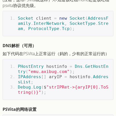
psvita协议优先级。
Socket
 client 
=
new
Socket
(
AddressF
amily
.
InterNetwork
,
SocketType
.
Stre
am
,
ProtocolType
.
Tcp
);
DNS解析（可用）
如下代码在PSVita上正常运行（妈的，少有的正常运行的）
PHostEntry
 hostinfo 
=
Dns
.
GetHostEn
try
(
"emu.axibug.com"
);
IPAddress
[]
 aryIP 
=
 hostinfo
.
Addres
sList
;
Debug
.
Log
(
$
"strIPRet->{aryIP[0].ToS
tring()}"
);
PSVita的网络设置