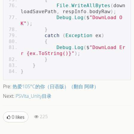
File
.
WriteAllBytes
(
down
loadSavePath
,
 respInfo
.
bodyRaw
);
Debug
.
Log
(
$
"DownLoad O
K"
);
}
catch
(
Exception
 ex
)
{
Debug
.
Log
(
$
"DownLoad Er
r {ex.ToString()}"
);
}
}
}
Pre:
热爱105°C的你（日语版）（翻自 阿肆）
Next:
PSVIta_Unity目录
225
0
likes