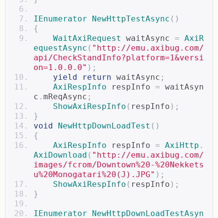
IEnumerator
NewHttpTestAsync
()
{
WaitAxiRequest
 waitAsync 
=
AxiR
equestAsync
(
"http://emu.axibug.com/
api/CheckStandInfo?platform=1&versi
on=1.0.0.0"
);
yield
return
 waitAsync
;
AxiRespInfo
 respInfo 
=
 waitAsyn
c
.
mReqAsync
;
ShowAxiRespInfo
(
respInfo
);
}
void
NewHttpDownLoadTest
()
{
AxiRespInfo
 respInfo 
=
AxiHttp
.
AxiDownload
(
"http://emu.axibug.com/
images/fcrom/Downtown%20-%20Nekkets
u%20Monogatari%20(J).JPG"
);
ShowAxiRespInfo
(
respInfo
);
}
IEnumerator
NewHttpDownLoadTestAsyn